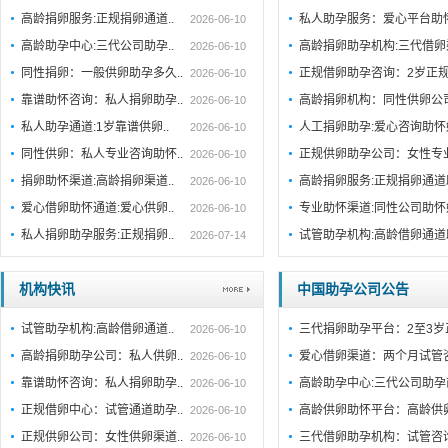
高龄捐卵服务:正规捐卵通道..
私人助孕服务：爱心平台助
2026-06-10
高龄助孕中心:三代公司助孕..
高龄捐卵助孕机构:三代借卵
2026-06-10
同性捐卵：一般供卵助孕多久..
正规借卵助孕咨询：2岁正规
2026-06-10
靠谱助怀咨询：私人捐卵助孕..
高龄捐卵机构：同性供卵公司
2026-06-10
私人助孕通道:1岁靠谱供卵..
人工捐卵助孕:爱心咨询助
2026-06-10
同性供卵：私人专业咨询助怀..
正规供卵助孕公司：女性专
2026-06-10
捐卵助怀渠道:高龄捐卵渠道..
高龄捐卵服务:正规捐卵通
2026-06-10
爱心借卵助怀通道:爱心供卵..
专业助怀渠道:同性公司助
2026-06-10
私人捐卵助孕服务:正规捐卵..
试管助孕机构:高龄借卵通
2026-07-14
机构快讯
中国助孕公司公告
试管助孕机构:高龄借卵通道..
三代捐卵助孕平台：2至3岁
2026-06-10
高龄捐卵助孕公司：私人供卵..
爱心借卵渠道：两个月试管
2026-06-10
靠谱助怀咨询：私人捐卵助孕..
高龄助孕中心:三代公司助孕
2026-06-10
正规借卵中心：试管通道助孕..
高龄供卵助怀平台：高龄供
2026-06-10
正规供卵公司：女性供卵渠道..
三代借卵助孕机构：试管咨
2026-06-10