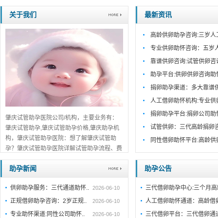
关于我们
最新资讯
高龄供卵助孕咨询:三岁人
专业供卵助怀咨询：五岁
靠谱供卵咨询:试管供卵咨
助孕平台:供卵供卵咨询助
捐卵助孕渠道：多大靠谱
人工借卵助怀机构:专业供
捐卵助孕平台:捐卵公司助
肇庆试管助孕医院公司/机构，主要业务有：
试管供卵：三代高龄捐卵
肇庆试管助孕,肇庆试管助孕价格,肇庆助孕机
构，肇庆试管助孕医院：想了解肇庆试管助
同性借卵助怀平台:高龄供
孕？肇庆试管助孕医院详解试管助孕流程、费
用及成功率。肇庆正规机构推荐，助您早日好
助孕新闻
助孕公告
孕，点击查看。...
详细>>。。。
供卵助孕服务：三代通道助怀..
三代借卵助孕中心:三个月
2026-06-10
正规借卵助孕咨询：2岁正规..
人工借卵助怀通道：高龄借
2026-06-10
专业助怀渠道:同性公司助怀..
三代借卵平台：三代借卵通
2026-06-10