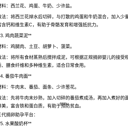
材料：西兰花、鸡蛋、牛奶、少许盐。
做法：将西兰花焯水后切碎，与打散的鸡蛋和牛奶混合，加入少量
富含钙和维生素C，有助于骨骼发育和增强抵抗力。
*3. 鸡肉蔬菜泥**
材料：鸡腿肉、土豆、胡萝卜、菠菜。
做法：将所有食材蒸熟后搅拌成泥，可根据正规捐卵婴儿的接受
质、膳食纤维和多种维生素，适合日常食用。
*4. 番茄牛肉面**
材料：牛肉末、番茄、面条、少许葱花。
做法：先将牛肉末炒熟，加入切碎的番茄煮成汤，再加入煮好的
###ju
鲜美，富含铁和蛋白质，有助于预防贫血。
三代捐卵助孕平台：
*5. 水果酸奶杯**