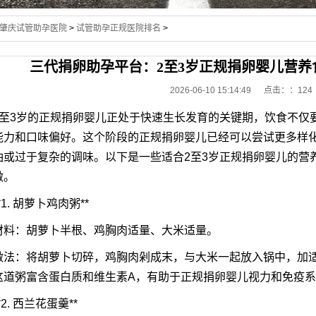
肇庆试管助孕医院
>
试管助孕正规医院排名
>
三代捐卵助孕平台：2至3岁正规捐卵婴儿营养
2026-06-10 15:14:49 点击：
：124
2至3岁的正规捐卵婴儿正处于快速生长发育的关键期，饮食不仅
能力和口味偏好。这个阶段的正规捐卵婴儿已经可以尝试更多样
油或过于复杂的调味。以下是一些适合2至3岁正规捐卵婴儿的营
做。
*1. 胡萝卜鸡肉粥**
材料：胡萝卜半根、鸡胸肉适量、大米适量。
做法：将胡萝卜切碎，鸡胸肉剁成末，与大米一起放入锅中，加
这道粥富含蛋白质和维生素A，有助于正规捐卵婴儿视力和免疫
*2. 西兰花蛋羹**