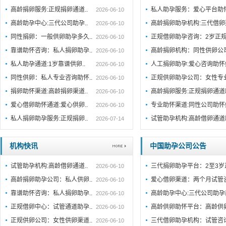
高龄捐卵服务:正规捐卵通道..
私人助孕服务：爱心平台助
2026-06-10
高龄助孕中心:三代公司助孕..
高龄捐卵助孕机构:三代借卵
2026-06-10
同性捐卵：一般供卵助孕多久..
正规借卵助孕咨询：2岁正规
2026-06-10
靠谱助怀咨询：私人捐卵助孕..
高龄捐卵机构：同性供卵公司
2026-06-10
私人助孕通道:1岁靠谱供卵..
人工捐卵助孕:爱心咨询助
2026-06-10
同性供卵：私人专业咨询助怀..
正规供卵助孕公司：女性专
2026-06-10
捐卵助怀渠道:高龄捐卵渠道..
高龄捐卵服务:正规捐卵通
2026-06-10
爱心借卵助怀通道:爱心供卵..
专业助怀渠道:同性公司助
2026-06-10
私人捐卵助孕服务:正规捐卵..
试管助孕机构:高龄借卵通
2026-07-14
机构快讯
中国助孕公司公告
试管助孕机构:高龄借卵通道..
三代捐卵助孕平台：2至3岁
2026-06-10
高龄捐卵助孕公司：私人供卵..
爱心借卵渠道：两个月试管
2026-06-10
靠谱助怀咨询：私人捐卵助孕..
高龄助孕中心:三代公司助孕
2026-06-10
正规借卵中心：试管通道助孕..
高龄供卵助怀平台：高龄供
2026-06-10
正规供卵公司：女性供卵渠道..
三代借卵助孕机构：试管咨
2026-06-10