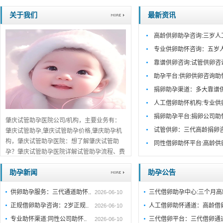
关于我们
最新资讯
高龄供卵助孕咨询:三岁人
专业供卵助怀咨询：五岁
靠谱供卵咨询:试管供卵咨
助孕平台:供卵供卵咨询助
捐卵助孕渠道：多大靠谱
人工借卵助怀机构:专业供
捐卵助孕平台:捐卵公司助
肇庆试管助孕医院公司/机构，主要业务有：
试管供卵：三代高龄捐卵
肇庆试管助孕,肇庆试管助孕价格,肇庆助孕机
构，肇庆试管助孕医院：想了解肇庆试管助
同性借卵助怀平台:高龄供
孕？肇庆试管助孕医院详解试管助孕流程、费
用及成功率。肇庆正规机构推荐，助您早日好
助孕新闻
助孕公告
孕，点击查看。...
详细>>。。。
供卵助孕服务：三代通道助怀..
三代借卵助孕中心:三个月
2026-06-10
正规借卵助孕咨询：2岁正规..
人工借卵助怀通道：高龄借
2026-06-10
专业助怀渠道:同性公司助怀..
三代借卵平台：三代借卵通
2026-06-10