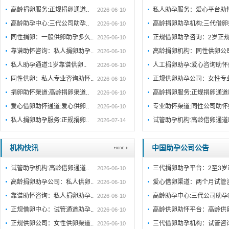
高龄捐卵服务:正规捐卵通道..
私人助孕服务：爱心平台助
2026-06-10
高龄助孕中心:三代公司助孕..
高龄捐卵助孕机构:三代借卵
2026-06-10
同性捐卵：一般供卵助孕多久..
正规借卵助孕咨询：2岁正规
2026-06-10
靠谱助怀咨询：私人捐卵助孕..
高龄捐卵机构：同性供卵公司
2026-06-10
私人助孕通道:1岁靠谱供卵..
人工捐卵助孕:爱心咨询助
2026-06-10
同性供卵：私人专业咨询助怀..
正规供卵助孕公司：女性专
2026-06-10
捐卵助怀渠道:高龄捐卵渠道..
高龄捐卵服务:正规捐卵通
2026-06-10
爱心借卵助怀通道:爱心供卵..
专业助怀渠道:同性公司助
2026-06-10
私人捐卵助孕服务:正规捐卵..
试管助孕机构:高龄借卵通
2026-07-14
机构快讯
中国助孕公司公告
试管助孕机构:高龄借卵通道..
三代捐卵助孕平台：2至3岁
2026-06-10
高龄捐卵助孕公司：私人供卵..
爱心借卵渠道：两个月试管
2026-06-10
靠谱助怀咨询：私人捐卵助孕..
高龄助孕中心:三代公司助孕
2026-06-10
正规借卵中心：试管通道助孕..
高龄供卵助怀平台：高龄供
2026-06-10
正规供卵公司：女性供卵渠道..
三代借卵助孕机构：试管咨
2026-06-10