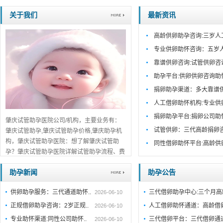
关于我们
最新资讯
高龄供卵助孕咨询:三岁人
专业供卵助怀咨询：五岁
靠谱供卵咨询:试管供卵咨
助孕平台:供卵供卵咨询助
捐卵助孕渠道：多大靠谱
人工借卵助怀机构:专业供
捐卵助孕平台:捐卵公司助
肇庆试管助孕医院公司/机构，主要业务有：
试管供卵：三代高龄捐卵
肇庆试管助孕,肇庆试管助孕价格,肇庆助孕机
构，肇庆试管助孕医院：想了解肇庆试管助
同性借卵助怀平台:高龄供
孕？肇庆试管助孕医院详解试管助孕流程、费
用及成功率。肇庆正规机构推荐，助您早日好
助孕新闻
助孕公告
孕，点击查看。...
详细>>。。。
供卵助孕服务：三代通道助怀..
三代借卵助孕中心:三个月
2026-06-10
正规借卵助孕咨询：2岁正规..
人工借卵助怀通道：高龄借
2026-06-10
专业助怀渠道:同性公司助怀..
三代借卵平台：三代借卵通
2026-06-10