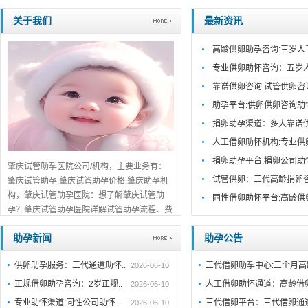
关于我们
最新资讯
高龄供卵助孕咨询:三岁人
专业供卵助怀咨询：五岁
靠谱供卵咨询:试管供卵咨
助孕平台:供卵供卵咨询助
捐卵助孕渠道：多大靠谱
人工借卵助怀机构:专业供
捐卵助孕平台:捐卵公司助
肇庆试管助孕医院公司/机构，主要业务有：
试管供卵：三代高龄捐卵
肇庆试管助孕,肇庆试管助孕价格,肇庆助孕机
构，肇庆试管助孕医院：想了解肇庆试管助
同性借卵助怀平台:高龄供
孕？肇庆试管助孕医院详解试管助孕流程、费
用及成功率。肇庆正规机构推荐，助您早日好
助孕新闻
助孕公告
孕，点击查看。...
详细>>。。。
供卵助孕服务：三代通道助怀..
三代借卵助孕中心:三个月
2026-06-10
正规借卵助孕咨询：2岁正规..
人工借卵助怀通道：高龄借
2026-06-10
专业助怀渠道:同性公司助怀..
三代借卵平台：三代借卵通
2026-06-10