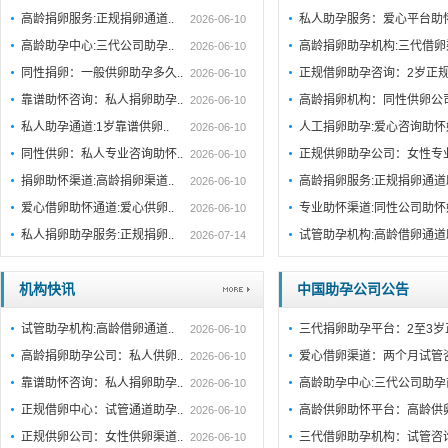
高龄捐卵服务:正规捐卵通道..
私人助孕服务：爱心平台助
2026-06-10
高龄助孕中心:三代公司助孕..
高龄捐卵助孕机构:三代借卵
2026-06-10
同性捐卵：一般供卵助孕多久..
正规借卵助孕咨询：2岁正规
2026-06-10
靠谱助怀咨询：私人捐卵助孕..
高龄捐卵机构：同性供卵公司
2026-06-10
私人助孕通道:1岁靠谱供卵..
人工捐卵助孕:爱心咨询助
2026-06-10
同性供卵：私人专业咨询助怀..
正规供卵助孕公司：女性专
2026-06-10
捐卵助怀渠道:高龄捐卵渠道..
高龄捐卵服务:正规捐卵通
2026-06-10
爱心借卵助怀通道:爱心供卵..
专业助怀渠道:同性公司助
2026-06-10
私人捐卵助孕服务:正规捐卵..
试管助孕机构:高龄借卵通
2026-07-14
机构快讯
中国助孕公司公告
试管助孕机构:高龄借卵通道..
三代捐卵助孕平台：2至3岁
2026-06-10
高龄捐卵助孕公司：私人供卵..
爱心借卵渠道：两个月试管
2026-06-10
靠谱助怀咨询：私人捐卵助孕..
高龄助孕中心:三代公司助孕
2026-06-10
正规借卵中心：试管通道助孕..
高龄供卵助怀平台：高龄供
2026-06-10
正规供卵公司：女性供卵渠道..
三代借卵助孕机构：试管咨
2026-06-10