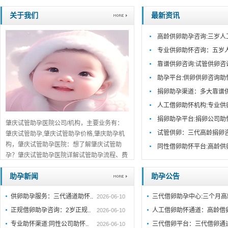
关于我们
最新资讯
高龄供卵助孕咨询:三岁人
专业供卵助怀咨询：五岁
靠谱供卵咨询:试管供卵咨
助孕平台:供卵供卵咨询助
捐卵助孕渠道：多大靠谱
人工借卵助怀机构:专业供
捐卵助孕平台:捐卵公司助
肇庆试管助孕医院公司/机构，主要业务有：
试管供卵：三代高龄捐卵
肇庆试管助孕,肇庆试管助孕价格,肇庆助孕机
构，肇庆试管助孕医院：想了解肇庆试管助
同性借卵助怀平台:高龄供
孕？肇庆试管助孕医院详解试管助孕流程、费
用及成功率。肇庆正规机构推荐，助您早日好
助孕新闻
助孕公告
孕，点击查看。...
详细>>。。。
供卵助孕服务：三代通道助怀..
三代借卵助孕中心:三个月
2026-06-10
正规借卵助孕咨询：2岁正规..
人工借卵助怀通道：高龄借
2026-06-10
专业助怀渠道:同性公司助怀..
三代借卵平台：三代借卵通
2026-06-10