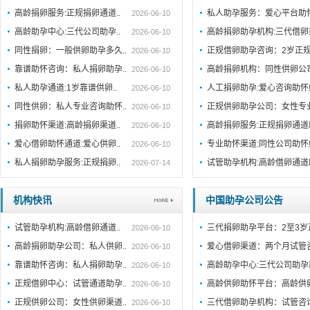
高龄捐卵服务:正规捐卵通道..
私人助孕服务：爱心平台助
2026-06-10
高龄助孕中心:三代公司助孕..
高龄捐卵助孕机构:三代借卵
2026-06-10
同性捐卵：一般供卵助孕多久..
正规借卵助孕咨询：2岁正规
2026-06-10
靠谱助怀咨询：私人捐卵助孕..
高龄捐卵机构：同性供卵公司
2026-06-10
私人助孕通道:1岁靠谱供卵..
人工捐卵助孕:爱心咨询助
2026-06-10
同性供卵：私人专业咨询助怀..
正规供卵助孕公司：女性专
2026-06-10
捐卵助怀渠道:高龄捐卵渠道..
高龄捐卵服务:正规捐卵通
2026-06-10
爱心借卵助怀通道:爱心供卵..
专业助怀渠道:同性公司助
2026-06-10
私人捐卵助孕服务:正规捐卵..
试管助孕机构:高龄借卵通
2026-07-14
机构快讯
中国助孕公司公告
试管助孕机构:高龄借卵通道..
三代捐卵助孕平台：2至3岁
2026-06-10
高龄捐卵助孕公司：私人供卵..
爱心借卵渠道：两个月试管
2026-06-10
靠谱助怀咨询：私人捐卵助孕..
高龄助孕中心:三代公司助孕
2026-06-10
正规借卵中心：试管通道助孕..
高龄供卵助怀平台：高龄供
2026-06-10
正规供卵公司：女性供卵渠道..
三代借卵助孕机构：试管咨
2026-06-10